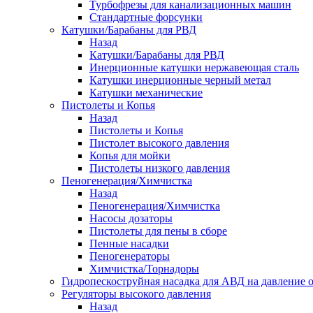
Турбофрезы для канализационных машин
Стандартные форсунки
Катушки/Барабаны для РВД
Назад
Катушки/Барабаны для РВД
Инерционные катушки нержавеющая сталь
Катушки инерционные черный метал
Катушки механические
Пистолеты и Копья
Назад
Пистолеты и Копья
Пистолет высокого давления
Копья для мойки
Пистолеты низкого давления
Пеногенерация/Химчистка
Назад
Пеногенерация/Химчистка
Насосы дозаторы
Пистолеты для пены в сборе
Пенные насадки
Пеногенераторы
Химчистка/Торнадоры
Гидропескоструйная насадка для АВД на давление о
Регуляторы высокого давления
Назад