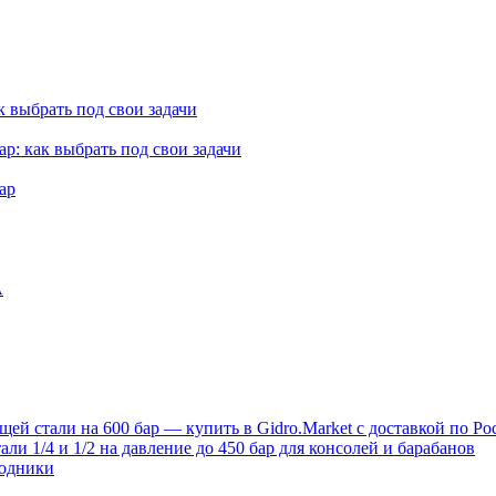
к выбрать под свои задачи
ар: как выбрать под свои задачи
ар
A
й стали на 600 бар — купить в Gidro.Market с доставкой по Ро
и 1/4 и 1/2 на давление до 450 бар для консолей и барабанов
ходники