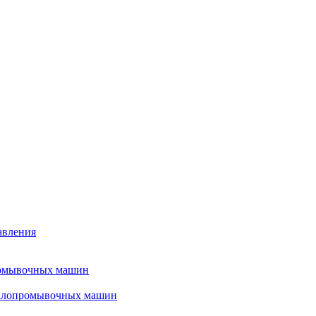
авления
ромывочных машин
налопромывочных машин