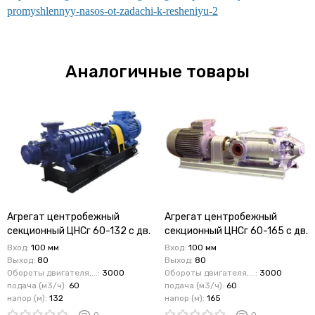
promyshlennyy-nasos-ot-zadachi-k-resheniyu-2
Аналогичные товары
Агрегат центробежный
Агрегат центробежный
секционный ЦНСг 60-132 с дв.
секционный ЦНСг 60-165 с дв.
45 кВт
55 кВт
Вход:
100 мм
Вход:
100 мм
Выход:
80
Выход:
80
Обороты двигателя,...:
3000
Обороты двигателя,...:
3000
подача (м3/ч):
60
подача (м3/ч):
60
напор (м):
132
напор (м):
165
0
0