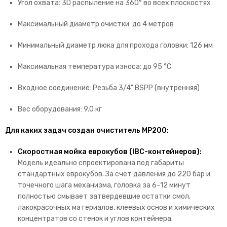
Угол охвата:
3D распыление на 360° во всех плоскостях
Максимальный диаметр очистки:
до 4 метров
Минимальный диаметр люка для прохода головки:
126 мм
Максимальная температура износа:
до 95 °C
Входное соединение:
Резьба 3/4" BSPP (внутренняя)
Вес оборудования:
9.
0 кг
Для каких задач создан очиститель MP200:
Скоростная мойка еврокубов (IBC-контейнеров):
Модель идеально спроектирована под габариты
стандартных еврокубов.
За счет давления до 220 бар и
точечного шага механизма,
головка за 6–12 минут
полностью смывает затвердевшие остатки смол,
лакокрасочных материалов,
клеевых основ и химических
концентратов со стенок и углов контейнера.