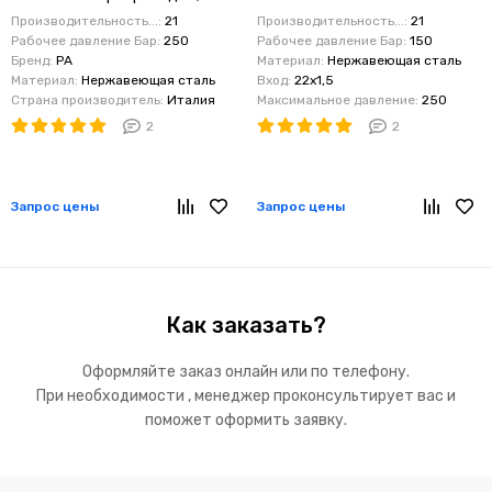
Бар ;10-21 л/мин; 550мм;
Электроприводом
Производительность...:
21
Производительность...:
21
360град.; 12В. вход 22*1,5ш.
Рабочее давление Бар:
250
Рабочее давление Бар:
150
25.4300.00
Бренд:
PA
Материал:
Нержавеющая сталь
Материал:
Нержавеющая сталь
Вход:
22х1,5
Страна производитель:
Италия
Максимальное давление:
250
2
2
Запрос цены
Запрос цены
Как заказать?
Оформляйте заказ онлайн или по телефону.
При необходимости , менеджер проконсультирует вас и
поможет оформить заявку.