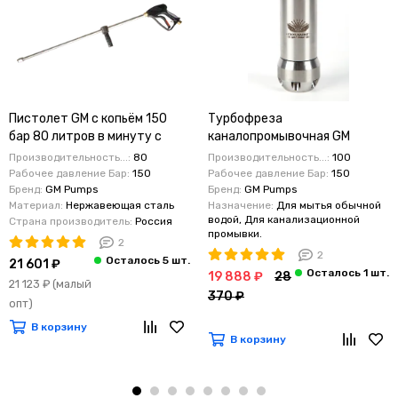
Пистолет GM с копьём 150
Турбофреза
бар 80 литров в минуту с
каналопромывочная GM
копьём 80 см
Pumps 1 вперед 6 назад 150
Производительность...:
80
Производительность...:
100
бар 100 литров в мин
Рабочее давление Бар:
150
Рабочее давление Бар:
150
Бренд:
GM Pumps
Бренд:
GM Pumps
Материал:
Нержавеющая сталь
Назначение:
Для мытья обычной
водой, Для канализационной
Страна производитель:
Россия
промывки.
2
2
21 601 ₽
19 888 ₽
28
21 123 ₽
(малый
370 ₽
опт)
В корзину
В корзину