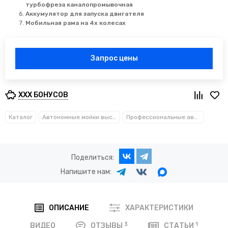
турбофреза каналопромывочная
Аккумулятор для запуска двигателя
Мобильная рама на 4х колесах
Запрос цены
XXX БОНУСОВ
Каталог
Автономные мойки высокого давления
Профессиональные автономные аппараты высокого давления (АВД) до 120 л/мин и 300 бар
Поделиться:
Напишите нам:
ОПИСАНИЕ
ХАРАКТЕРИСТИКИ
3
1
ВИДЕО
ОТЗЫВЫ
СТАТЬИ