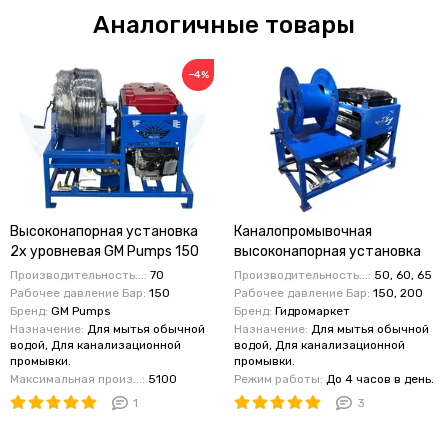
Аналогичные товары
−4%
Высоконапорная установка
Каналопромывочная
2х уровневая GM Pumps 150
высоконапорная установка
бар 70 литров
2х уровневая 150-200 бар
Производительность...:
70
Производительность...:
50, 60, 65
50-65 л/мин вер Pipe
Рабочее давление Бар:
150
Рабочее давление Бар:
150, 200
Бренд:
GM Pumps
Бренд:
Гидромаркет
Назначение:
Для мытья обычной
Назначение:
Для мытья обычной
водой, Для канализационной
водой, Для канализационной
промывки.
промывки.
Максимальная произ...:
5100
Режим работы:
До 4 часов в день.
1
3